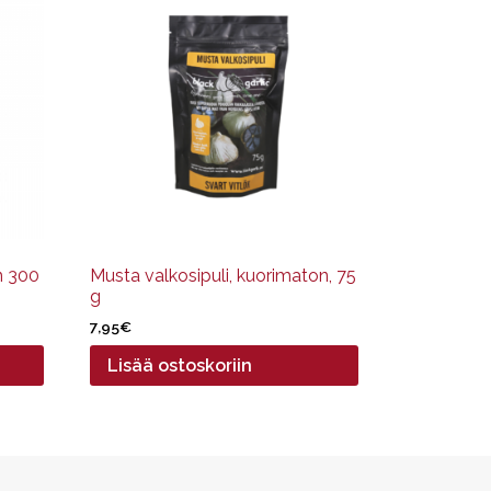
n 300
Musta valkosipuli, kuorimaton, 75
g
7,95
€
Lisää ostoskoriin