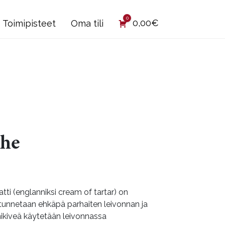
0
0,00
€
Toimipisteet
Oma tili
uhe
ntaluokka:
99€
aatti (englanniksi cream of tartar) on
 tunnetaan ehkäpä parhaiten leivonnan ja
nikiveä käytetään leivonnassa
,90€