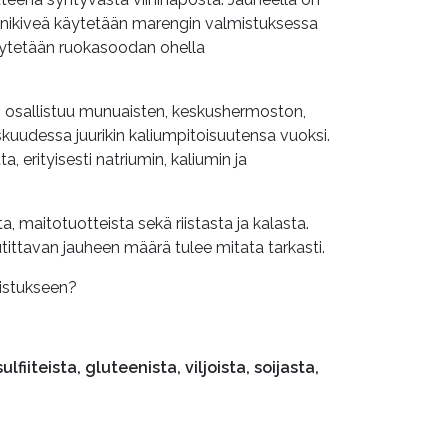
iinikiveä käytetään marengin valmistuksessa
äytetään ruokasoodan ohella
ium osallistuu munuaisten, keskushermoston,
kuudessa juurikin kaliumpitoisuutensa vuoksi.
 erityisesti natriumin, kaliumin ja
, maitotuotteista sekä riistasta ja kalasta.
utittavan jauheen määrä tulee mitata tarkasti.
distukseen?
iiteista, gluteenista, viljoista, soijasta,