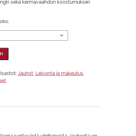
engin sekä kermavaahdon koostumuksen
oko.
in
Osastot:
Jauhot
,
Leivonta ja makeutus
,
eet
otteena syntyvästä viinihaposta. Jauheella on