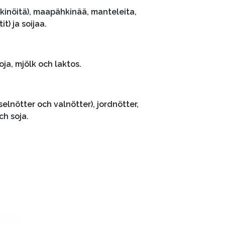
hkinöitä), maapähkinää, manteleita,
it) ja soijaa.
oja, mjölk och laktos.
lnötter och valnötter), jordnötter,
ch soja.