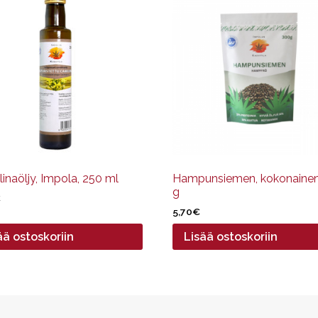
inaöljy, Impola, 250 ml
Hampunsiemen, kokonaine
g
€
5,70
€
ää ostoskoriin
Lisää ostoskoriin