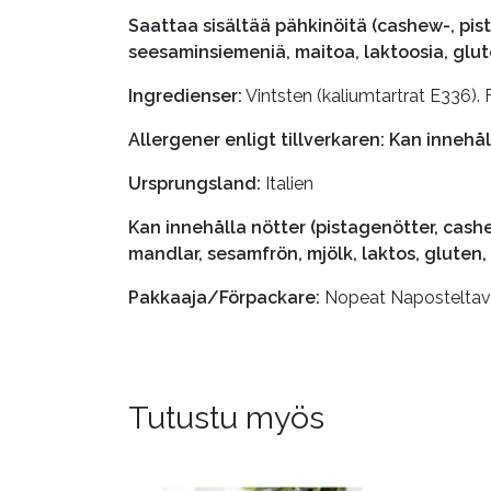
Saattaa sisältää pähkinöitä (cashew-, pis
seesaminsiemeniä, maitoa, laktoosia, gluteeni
Ingredienser:
Vintsten (kaliumtartrat E336). F
Allergener enligt tillverkaren: Kan innehål
Ursprungsland:
Italien
Kan innehålla nötter (pistagenötter, cash
mandlar, sesamfrön, mjölk, laktos, gluten, 
Pakkaaja/Förpackare:
Nopeat Naposteltav
Tutustu myös