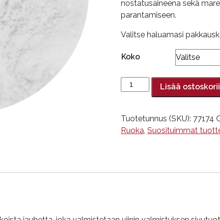
nostatusaineena sekä mar
parantamiseen.
Valitse haluamasi pakkausk
Koko
Viinikivijauhe
Lisää ostoskori
määrä
Tuotetunnus (SKU):
77174
Ruoka
,
Suosituimmat tuott
akoista jauhetta, joka valmistetaan viinin valmistuksen sivutu