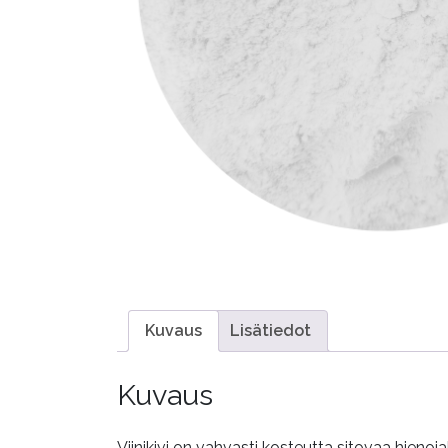
Kuvaus
Lisätiedot
Kuvaus
Viinikivi on vahvasti kosteutta sitovaa hienoj