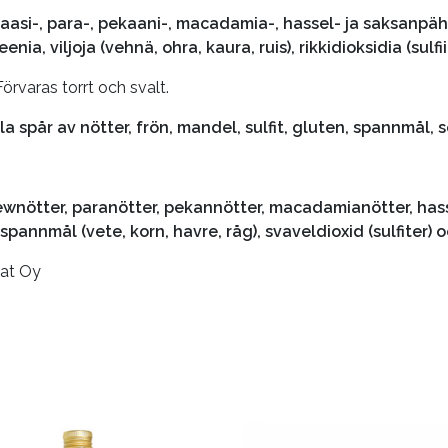
taasi-, para-, pekaani-, macadamia-, hassel- ja saksanpä
a, viljoja (vehnä, ohra, kaura, ruis), rikkidioksidia (sulfiit
örvaras torrt och svalt.
la spår av nötter, frön, mandel, sulfit, gluten, spannmål, s
ewnötter, paranötter, pekannötter, macadamianötter, hasse
spannmål (vete, korn, havre, råg), svaveldioxid (sulfiter) o
at Oy