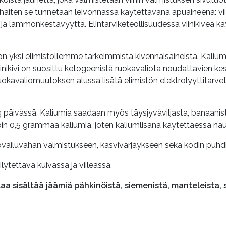
rhaiten se tunnetaan leivonnassa käytettävänä apuaineena: v
 lämmönkestävyyttä. Elintarviketeollisuudessa viinikiveä k
oka on yksi elimistöllemme tärkeimmistä kivennäisaineista. Kal
nikivi on suosittu ketogeenistä ruokavaliota noudattavien kes
okavaliomuutoksen alussa lisätä elimistön elektrolyyttitarvetta,
5 g päivässä. Kaliumia saadaan myös täysjyväviljasta, banaanista
ä noin 0,5 grammaa kaliumia, joten kaliumlisänä käytettäessä na
uovailuvahan valmistukseen, kasvivärjäykseen sekä kodin puh
ilytettävä kuivassa ja viileässä.
 sisältää jäämiä pähkinöistä, siemenistä, manteleista, sulf