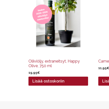
Oliiviöljy, extraneitsyt, Happy
Camel
Olive, 750 ml
11,95
19,95
€
Lisää ostoskoriin
Lis