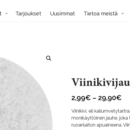
t
Tarjoukset
Uusimmat
Tietoa meistä
Viinikivija
Hi
2,99
€
–
29,90
€
2,
Viinikivi, eli kaliumvetytartr
-
monikäyttöinen jauhe, joka
ruoanlaiton apuaineena. Vii
29