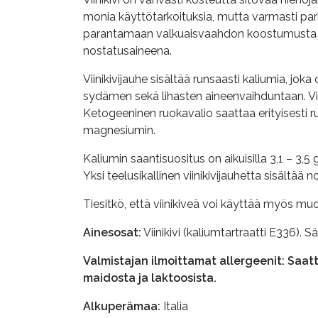
monia käyttötarkoituksia, mutta varmasti pa
parantamaan valkuaisvaahdon koostumusta ja
nostatusaineena.
Viinikivijauhe sisältää runsaasti kaliumia, j
sydämen sekä lihasten aineenvaihduntaan. Vii
Ketogeeninen ruokavalio saattaa erityisesti ru
magnesiumin.
Kaliumin saantisuositus on aikuisilla 3,1 – 3,
Yksi teelusikallinen viinikivijauhetta sisältä
Tiesitkö, että viinikiveä voi käyttää myös m
Ainesosat:
Viinikivi (kaliumtartraatti E336). Sä
Valmistajan ilmoittamat allergeenit: Saattaa
maidosta ja laktoosista.
Alkuperämaa:
Italia