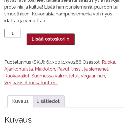
hyvät ravintoaineet tallella sekä runsaasti hyviä rasvoja,
proteiinia ja kuitua! Lisää hampunsiemeniä, puuroon tai
smoothieen! Kokonaisia hampunsiemeniä voi myös
idättää ja versottaa.
Hampunsiemen,
kokonainen
Lisää ostoskoriin
300
g
määrä
Tuotetunnus (SKU):
6430041350286
Osastot:
Ruoka
,
Ajankohtaista
,
Maidoton
,
Pavut, linssit ja siemenet
,
Ruokavaliot
,
Suomessa valmistetut
,
Vegaaninen
,
Vegaaniset ruokatuotteet
Kuvaus
Lisätiedot
Kuvaus