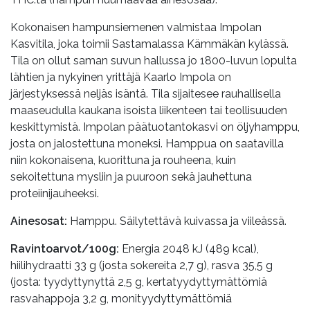
Kokonaisen hampunsiemenen valmistaa Impolan
Kasvitila, joka toimii Sastamalassa Kämmäkän kylässä.
Tila on ollut saman suvun hallussa jo 1800-luvun lopulta
lähtien ja nykyinen yrittäjä Kaarlo Impola on
järjestyksessä neljäs isäntä. Tila sijaitesee rauhallisella
maaseudulla kaukana isoista liikenteen tai teollisuuden
keskittymistä. Impolan päätuotantokasvi on öljyhamppu,
josta on jalostettuna moneksi. Hamppua on saatavilla
niin kokonaisena, kuorittuna ja rouheena, kuin
sekoitettuna mysliin ja puuroon sekä jauhettuna
proteiinijauheeksi.
Ainesosat:
Hamppu. Säilytettävä kuivassa ja viileässä.
Ravintoarvot/100g:
Energia 2048 kJ (489 kcal),
hiilihydraatti 33 g (josta sokereita 2,7 g), rasva 35,5 g
(josta: tyydyttynyttä 2,5 g, kertatyydyttymättömiä
rasvahappoja 3,2 g, monityydyttymättömiä