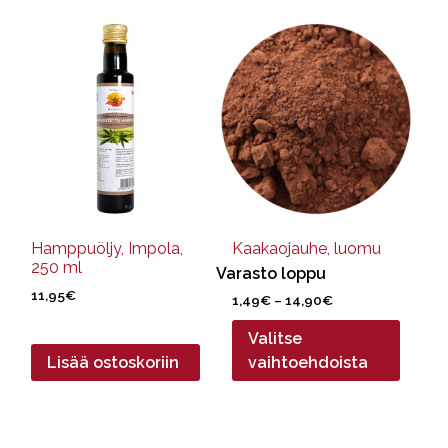
Tällä
tuotteella
on
useampi
muunnelma.
Voit
tehdä
valinnat
tuotteen
sivulla.
Hamppuöljy, Impola,
Kaakaojauhe, luomu
250 ml
Varasto loppu
11,95
€
Hintaluokka:
1,49
€
–
14,90
€
1,49€
Valitse
-
14,90€
Lisää ostoskoriin
vaihtoehdoista