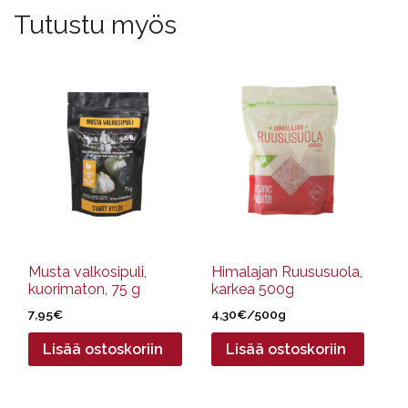
Tutustu myös
Musta valkosipuli,
Himalajan Ruususuola,
kuorimaton, 75 g
karkea 500g
7,95
€
4,30
€
/500g
Lisää ostoskoriin
Lisää ostoskoriin