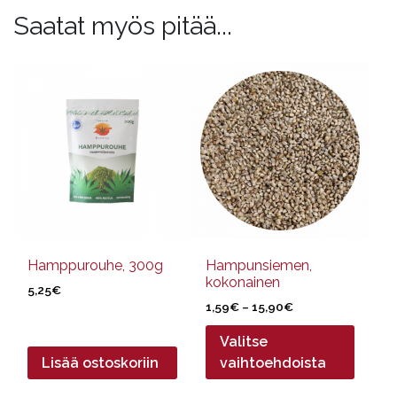
Saatat myös pitää...
Tällä
tuotteella
on
useampi
muunnelma.
Voit
tehdä
valinnat
tuotteen
sivulla.
Hamppurouhe, 300g
Hampunsiemen,
kokonainen
5,25
€
Hintaluokka:
1,59
€
–
15,90
€
1,59€
Valitse
-
15,90€
Lisää ostoskoriin
vaihtoehdoista