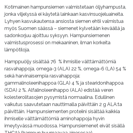
Kotimainen hampunsiemen valmistetaan öljyhampusta,
jonka viljelyssä ei käytetä lainkaan kasvinsuojeluaineita.
Lyhyen kasvukautensa ansiosta siemen ehtii valmistua
myös Suomen säässä – siemenet kylvetään keväällä ja
sadonkorjuu ajoittuu syksyyn. Hampunsiemenen
valmistusprosessi on mekaaninen, ilman korkeita
lämpötiloja.
Hamppuöljy sisältää 76 % ihmisille välttämättömiä
rasvahappoja, omega-3 (ALA) 22 %, omega-6 (LA) 54 %
sekä harvinaisempia rasvahappoja:
gammalinoleenihappoa (GLA) 4 % ja stearidonihappoa
(SDA) 2 %. Alfalinoleenihappo (ALA) edistää veren
kolesterolitasojen pysymistä normaalina. Edullinen
vaikutus saavutetaan nauttimalla päivittäin 2 g ALA:ta
päivittäin. Hampunsiementen proteiini sisältää kaikkia
ihmiselle välttämättömiä aminohappoja hyvin
imeytyvässä muodossa. Hampunsiemenet eivät sisällä
THC:tä (hampun huumaavaa ainesosaa).