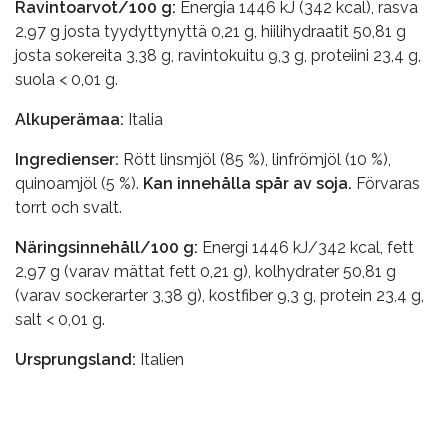
Ravintoarvot/100 g:
Energia 1446 kJ (342 kcal), rasva
2,97 g josta tyydyttynyttä 0,21 g, hiilihydraatit 50,81 g
josta sokereita 3,38 g, ravintokuitu 9,3 g, proteiini 23,4 g,
suola < 0,01 g.
Alkuperämaa:
Italia
Ingredienser:
Rött linsmjöl (85 %), linfrömjöl (10 %),
quinoamjöl (5 %).
Kan innehålla spår av soja.
Förvaras
torrt och svalt.
Näringsinnehåll/100 g:
Energi 1446 kJ/342 kcal, fett
2,97 g (varav mättat fett 0,21 g), kolhydrater 50,81 g
(varav sockerarter 3,38 g), kostfiber 9,3 g, protein 23,4 g,
salt < 0,01 g.
Ursprungsland:
Italien