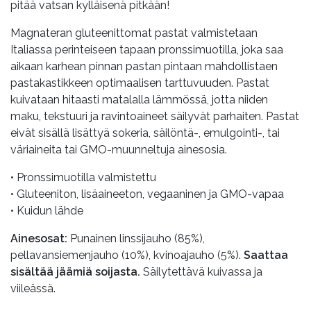
pitää vatsan kylläisenä pitkään!
Magnateran gluteenittomat pastat valmistetaan
Italiassa perinteiseen tapaan pronssimuotilla, joka saa
aikaan karhean pinnan pastan pintaan mahdollistaen
pastakastikkeen optimaalisen tarttuvuuden. Pastat
kuivataan hitaasti matalalla lämmössä, jotta niiden
maku, tekstuuri ja ravintoaineet säilyvät parhaiten. Pastat
eivät sisällä lisättyä sokeria, säilöntä-, emulgointi-, tai
väriaineita tai GMO-muunneltuja ainesosia.
• Pronssimuotilla valmistettu
• Gluteeniton, lisäaineeton, vegaaninen ja GMO-vapaa
• Kuidun lähde
Ainesosat:
Punainen linssijauho (85%),
pellavansiemenjauho (10%), kvinoajauho (5%).
Saattaa
sisältää jäämiä soijasta.
Säilytettävä kuivassa ja
viileässä.