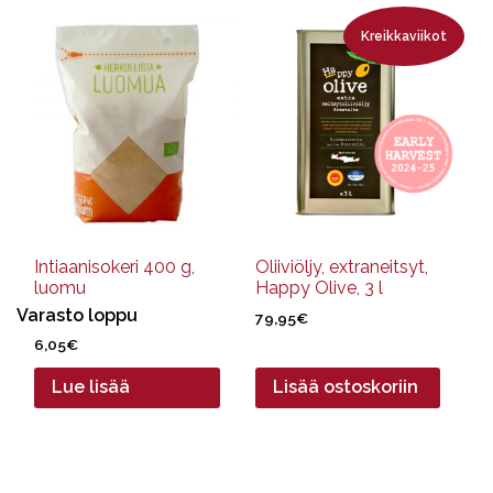
Kreikkaviikot
Intiaanisokeri 400 g,
Oliiviöljy, extraneitsyt,
luomu
Happy Olive, 3 l
Varasto loppu
79,95
€
6,05
€
Lue lisää
Lisää ostoskoriin