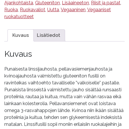
määrä
Ajankohtaista
,
Gluteeniton
,
Lisäaineeton
,
Riisit ja pastat
,
Ruoka
,
Ruokavaliot
,
Uutta
,
Vegaaninen
,
Vegaaniset
ruokatuotteet
Kuvaus
Lisätiedot
Kuvaus
Punaisesta linssijauhosta, pellavasiemenjauhosta ja
kvinoajauhosta valmistettu gluteeniton fusilli on
ravinteikas vaihtoehto tavalliselle ”valkoiselle” pastalle.
Punaisista linsseistä valmistettu jauho sisältää runsaasti
proteiinia, rautaa ja kuitua, mutta vain vähän rasvaa eikä
lainkaan kolesterolia. Pellavansiemenet ovat loistava
omega 3-rasvahappojen lähde. Kvinoa niin ikään sisältää
proteiinia ja kuitua, tehden sen glykeemisestä indeksistä
matalan. Linssifusilli sopii moniin erilaisiin ruokalajeihin ja