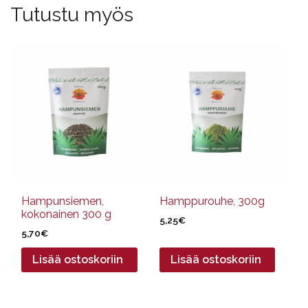
Tutustu myös
Hampunsiemen,
Hamppurouhe, 300g
kokonainen 300 g
5,25
€
5,70
€
Lisää ostoskoriin
Lisää ostoskoriin