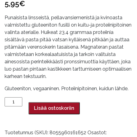
5,95
€
Punaisista linsseistä, pellavansiemenistä ja kvinoasta
valmistettu gluteeniton fusilli on kuitu-ja proteiinipitoinen
valinta aterialle. Huikeat 23,4 grammaa proteiinia
sisältävä pasta pitää vatsan kylläisenä pitkään ja auttaa
pitämään verensokerin tasaisena. Magnateran pastat
valmistetaan korkealaatuisista ja tarkoin valituista
ainesosista perinteikkäästi pronssimuottia käyttäen, joka
luo pastan pintaan kastikkeen tarttumiseen optimaalisen
karhean tekstuurin.
Gluteeniton, vegaaninen. Proteiinipitoinen, kuidun lähde.
Punainen
linssifusilli,
Lisää ostoskoriin
250
g,
Magnatera
Tuotetunnus (SKU):
8055960161652
Osastot: