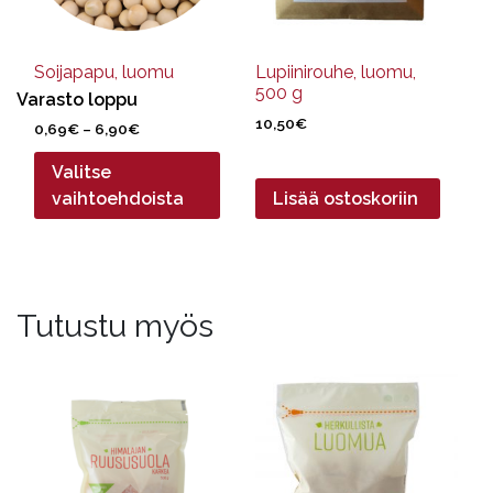
valinnat
tuotteen
sivulla.
Soijapapu, luomu
Lupiinirouhe, luomu,
500 g
Varasto loppu
10,50
€
Hintaluokka:
0,69
€
–
6,90
€
0,69€
Valitse
-
6,90€
vaihtoehdoista
Lisää ostoskoriin
Tutustu myös