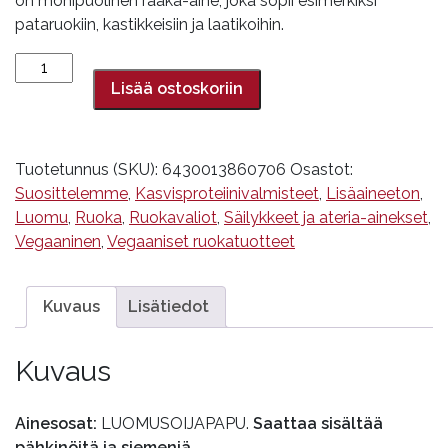
on monipuolinen raaka-aine, joka sopii esimerkiksi
pataruokiin, kastikkeisiin ja laatikoihin.
Soijarouhe,
200
Lisää ostoskoriin
g,
luomu,
Aduki
Tuotetunnus (SKU):
6430013860706
Osastot:
määrä
Suosittelemme
,
Kasvisproteiinivalmisteet
,
Lisäaineeton
,
Luomu
,
Ruoka
,
Ruokavaliot
,
Säilykkeet ja ateria-ainekset
,
Vegaaninen
,
Vegaaniset ruokatuotteet
Kuvaus
Lisätiedot
Kuvaus
Ainesosat:
LUOMUSOIJAPAPU.
Saattaa sisältää
pähkinöitä ja siemeniä.