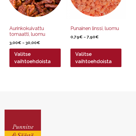
tehdä
tehdä
valinnat
valinnat
tuotteen
tuotteen
sivulla.
sivulla.
Aurinkokuivattu
Punainen linssi, luomu
tomaatti, luomu
Hintaluokka:
0,79
€
–
7,90
€
Hintaluokka:
3,00
€
–
30,00
€
0,79€
3,00€
-
Valitse
Valitse
-
7,90€
30,00€
vaihtoehdoista
vaihtoehdoista