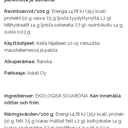
Ravintoarvot/100 g:
Energia 1478 kJ (352 kcal),
proteiini 50 g, rasva 7,5 g (josta tyydyttynyttä 1,2 g),
hiilihydraatit 14 g (joista sokereita 7,7 g), ravintokuitu 14 g,
suola 0,03 g.
Käyttöohjeet:
Keitä hiljalleen 10-15 minuuttia
mausteliemessä ja paista.
Alkuperämaa:
Ranska
Pakkaaja:
Aduki Oy
Ingredienser:
EKOLOGISK SOJABÖNA.
Kan innehålla
nötter och frön.
Näringsvärden/100 g:
Energi 1478 kJ (352 kcal), protein
50 g, fett 7,5 g (varav mättat fett 1,2 g), kolhydrater 14 g
(varav sockerarter 7,7 g), kostfiber 14 g, salt 0,03 g.