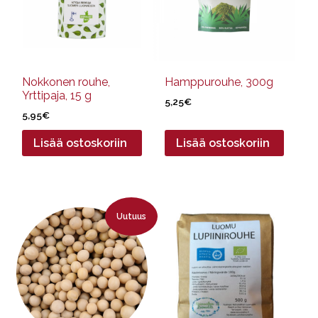
Nokkonen rouhe,
Hamppurouhe, 300g
Yrttipaja, 15 g
5,25
€
5,95
€
Lisää ostoskoriin
Lisää ostoskoriin
Tällä
Uutuus
tuotteella
on
useampi
muunnelma.
Voit
tehdä