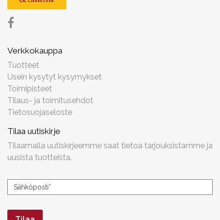
Verkkokauppa
Tuotteet
Usein kysytyt kysymykset
Toimipisteet
Tilaus- ja toimitusehdot
Tietosuojaseloste
Tilaa uutiskirje
Tilaamalla uutiskirjeemme saat tietoa tarjouksistamme ja
uusista tuotteista.
Uutiskirjeen
Sähköposti
*
tilaus
Tilaa