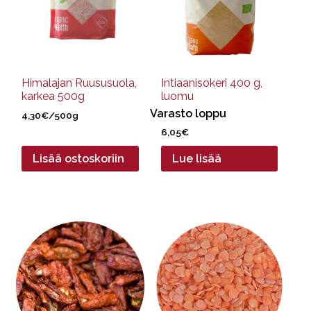
Himalajan Ruususuola,
Intiaanisokeri 400 g,
karkea 500g
luomu
Varasto loppu
4,30
€
/500g
6,05
€
Lisää ostoskoriin
Lue lisää
Tällä
Tällä
tuotteella
tuotteella
on
on
useampi
useampi
muunnelma.
muunnelma.
Voit
Voit