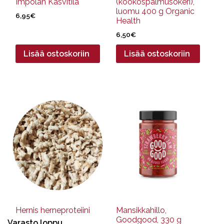
Impolan Kasvitila
(kookospalmusokeri),
luomu 400 g Organic
6,95
€
Health
6,50
€
Lisää ostoskoriin
Lisää ostoskoriin
Tällä
tuotteella
on
useampi
muunnelma.
Voit
tehdä
valinnat
tuotteen
sivulla.
Hernis herneproteiini
Mansikkahillo,
Goodgood, 330 g
Varasto loppu