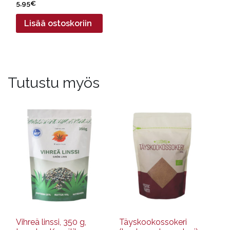
5,95
€
Lisää ostoskoriin
Tutustu myös
Vihreä linssi, 350 g,
Täyskookossokeri