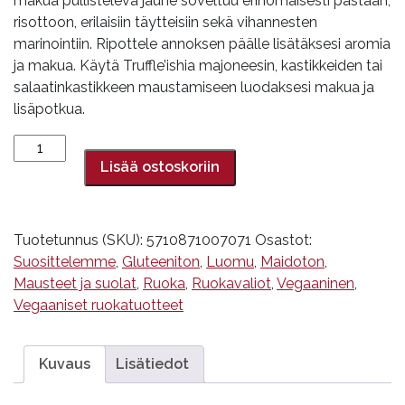
makua pullisteleva jauhe soveltuu erinomaisesti pastaan,
risottoon, erilaisiin täytteisiin sekä vihannesten
marinointiin. Ripottele annoksen päälle lisätäksesi aromia
ja makua. Käytä Truffle’ishia majoneesin, kastikkeiden tai
salaatinkastikkeen maustamiseen luodaksesi makua ja
lisäpotkua.
Umamijauhe
Truffle'ish,
Lisää ostoskoriin
Uhhmami,
40
g
Tuotetunnus (SKU):
5710871007071
Osastot:
määrä
Suosittelemme
,
Gluteeniton
,
Luomu
,
Maidoton
,
Mausteet ja suolat
,
Ruoka
,
Ruokavaliot
,
Vegaaninen
,
Vegaaniset ruokatuotteet
Kuvaus
Lisätiedot