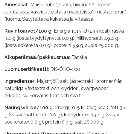
Ainesosat:
Maissijauho*, suola, hiivauute*, aromit
luontaisista kasviuutteista ja mausteista*, mustapippuri*.
*luomu. Säilytettävä kuivassa ja viileässä.
Ravintoarvot/100 g:
Energia 1015 kJ (243 kcal), rasva
3,4 g (josta tyydyttynyttä 0,0 g), hiilihydraatit 49,4 g
(josta sokereita 0,0 g), proteiini 5,9 g, suola 25,000 g.
Alkuperämaa/pakkausmaa:
Tanska
Luomusertifikaatti:
DK-ÖKO-100
Ingredienser:
Majsmjöl*, salt, jästextrakt*, aromer från
naturliga växtextrakt och kryddor*, svartpeppar*.
*Ekologisk. Förvaras torrt och svalt.
Näringsvärde/100 g:
Energi 1015 kJ (243 kcal), fett 3,4
g (varav mättat fett 0,0 g), kolhydrater 49,4 g (varav
sockerarter 0,0 g), protein 5,9 g, salt 25,000 g.
Ursprungsland/förpackningsland:
Danmark