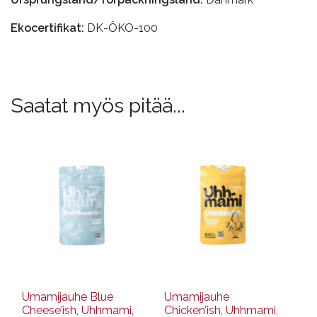
Ekocertifikat:
DK-ÖKO-100
Saatat myös pitää...
Umamijauhe Blue
Umamijauhe
Cheese’ish, Uhhmami,
Chicken’ish, Uhhmami,