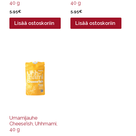
40 g
40 g
5,95
€
5,95
€
Lisää ostoskoriin
Lisää ostoskoriin
Umamijauhe
Cheese’ish, Uhhmami,
40 g