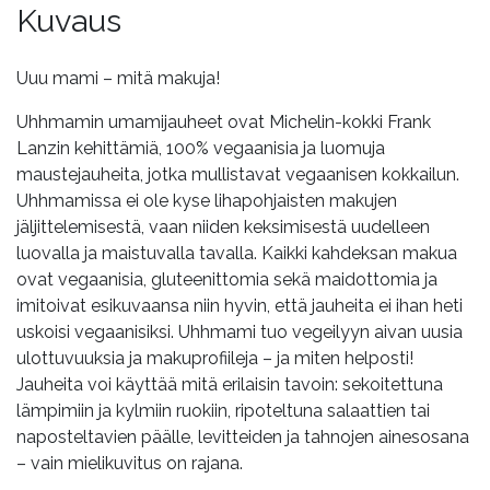
Kuvaus
Uuu mami – mitä makuja!
Uhhmamin umamijauheet ovat Michelin-kokki Frank
Lanzin kehittämiä, 100% vegaanisia ja luomuja
maustejauheita, jotka mullistavat vegaanisen kokkailun.
Uhhmamissa ei ole kyse lihapohjaisten makujen
jäljittelemisestä, vaan niiden keksimisestä uudelleen
luovalla ja maistuvalla tavalla. Kaikki kahdeksan makua
ovat vegaanisia, gluteenittomia sekä maidottomia ja
imitoivat esikuvaansa niin hyvin, että jauheita ei ihan heti
uskoisi vegaanisiksi. Uhhmami tuo vegeilyyn aivan uusia
ulottuvuuksia ja makuprofiileja – ja miten helposti!
Jauheita voi käyttää mitä erilaisin tavoin: sekoitettuna
lämpimiin ja kylmiin ruokiin, ripoteltuna salaattien tai
naposteltavien päälle, levitteiden ja tahnojen ainesosana
– vain mielikuvitus on rajana.