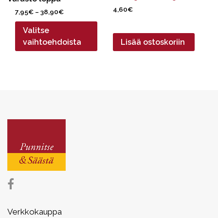
4,60
€
Hintaluokka:
7,95
€
–
38,90
€
7,95€
Valitse
-
38,90€
vaihtoehdoista
Lisää ostoskoriin
Verkkokauppa